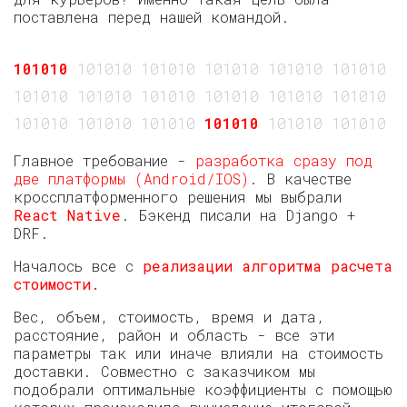
поставлена перед нашей командой.
101010
101010 101010 101010 101010 101010 10
101010 101010 101010 101010 101010 101010 1
101010 101010 101010
101010
101010 101010 
Главное требование -
разработка сразу под
две платформы (Android/IOS)
. В качестве
кроссплатформенного решения мы выбрали
React Native
. Бэкенд писали на Django +
DRF.
Началось все с
реализации алгоритма расчета
стоимости.
Вес, объем, стоимость, время и дата,
расстояние, район и область - все эти
параметры так или иначе влияли на стоимость
доставки. Совместно с заказчиком мы
подобрали оптимальные коэффициенты с помощью