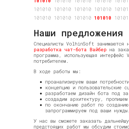
101010
101010 101010 101010 10101
101010 101010 101010 101010 10101
101010 101010 101010
101010
10101
Наши предложения
Специалисты VolhinSoft занимаются 
разработка чат-бота Вайбер
на заказ
программа, использующая интерфейс 
потребителем.
В ходе работы мы:
проанализируем ваши потребност
концепцию и пользовательские с
разработаем дизайн бота под за
создадим архитектуру, пропишем
по окончанию работ по созданию
запрограммируем под ваши нужды
У нас вы сможете заказать дальнейш
предстоящих работ мы обсудим стоим