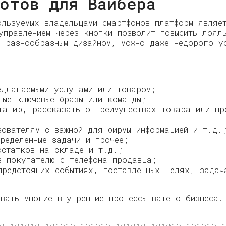
отов для Вайбера
ользуемых владельцами смартфонов платформ явля
правлением через кнопки позволит повысить лоял
м разнообразным дизайном, можно даже недорого ус
едлагаемыми услугами или товаром;
ные ключевые фразы или команды;
тацию, рассказать о преимуществах товара или пр
зователям с важной для фирмы информацией и т.д.
пределенные задачи и прочее;
остатков на складе и т.д.;
в покупателю с телефона продавца;
предстоящих событиях, поставленных целях, задач
вать многие внутренние процессы вашего бизнеса.