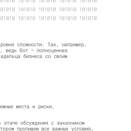
01010 101010 101010 101010 101010 101010 101
101010 101010 101010 101010 101010 101010 101
01010 101010 101010 101010 101010 101010 101
уровня сложности. Так, например,
, ведь бот — полноценная
ладельца бизнеса со своим
емные места и риски,
а этапе обсуждения с заказчиком
тором пропишем все важные условия,