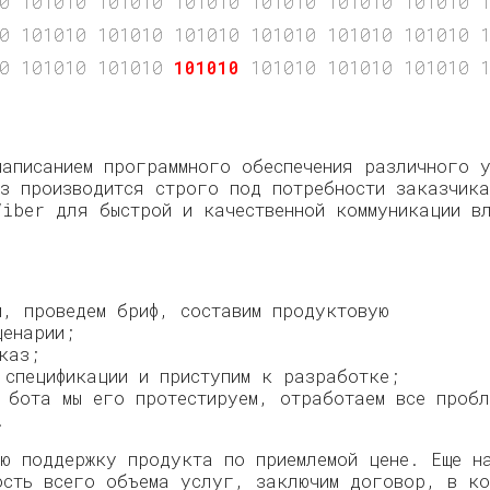
0 101010 101010 101010 101010 101010 101010 1
0 101010 101010 101010 101010 101010 101010 
0 101010 101010
101010
101010 101010 101010 1
написанием программного обеспечения различного 
 производится строго под потребности заказчика
Viber для быстрой и качественной коммуникации в
и, проведем бриф, составим продуктовую
ценарии;
каз;
 спецификации и приступим к разработке;
 бота мы его протестируем, отработаем все пробл
.
ую поддержку продукта по приемлемой цене. Еще н
ость всего объема услуг, заключим договор, в ко